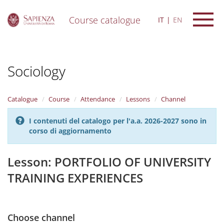
Course catalogue
IT
EN
S
k
i
Sociology
p
t
o
m
Catalogue
Course
Attendance
Lessons
Channel
a
i
I contenuti del catalogo per l'a.a. 2026-2027 sono in
n
corso di aggiornamento
c
o
n
Lesson: PORTFOLIO OF UNIVERSITY
t
TRAINING EXPERIENCES
e
n
t
Choose channel