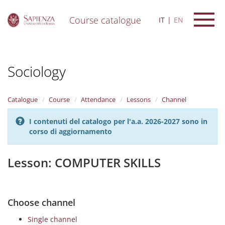
Course catalogue
IT
EN
S
k
i
Sociology
p
t
o
m
Catalogue
Course
Attendance
Lessons
Channel
a
i
I contenuti del catalogo per l'a.a. 2026-2027 sono in
n
corso di aggiornamento
c
o
n
Lesson: COMPUTER SKILLS
t
e
n
t
Choose channel
Single channel