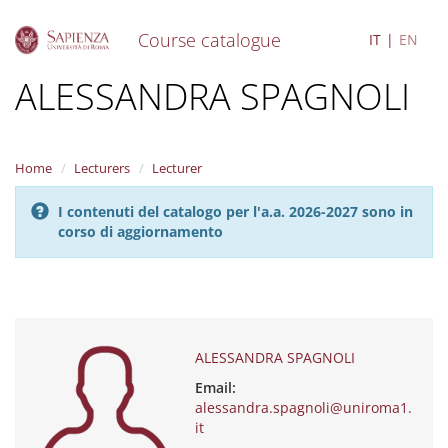
Course catalogue
IT
EN
S
ALESSANDRA SPAGNOLI
k
i
p
t
Home
Lecturers
Lecturer
o
m
I contenuti del catalogo per l'a.a. 2026-2027 sono in
a
corso di aggiornamento
i
n
c
o
n
t
e
ALESSANDRA SPAGNOLI
n
Email:
t
alessandra.spagnoli@uniroma1.
it