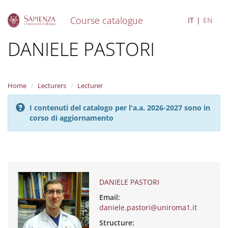
Course catalogue
IT
EN
S
DANIELE PASTORI
k
i
p
t
Home
Lecturers
Lecturer
o
m
I contenuti del catalogo per l'a.a. 2026-2027 sono in
a
corso di aggiornamento
i
n
c
o
n
t
e
DANIELE PASTORI
n
Email:
t
daniele.pastori@uniroma1.it
Structure: