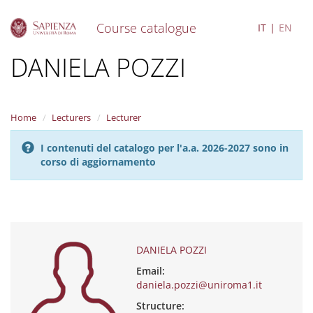
Course catalogue
IT
EN
S
DANIELA POZZI
k
i
p
t
Home
Lecturers
Lecturer
o
m
I contenuti del catalogo per l'a.a. 2026-2027 sono in
a
corso di aggiornamento
i
n
c
o
n
t
e
DANIELA POZZI
n
Email:
t
daniela.pozzi@uniroma1.it
Structure: