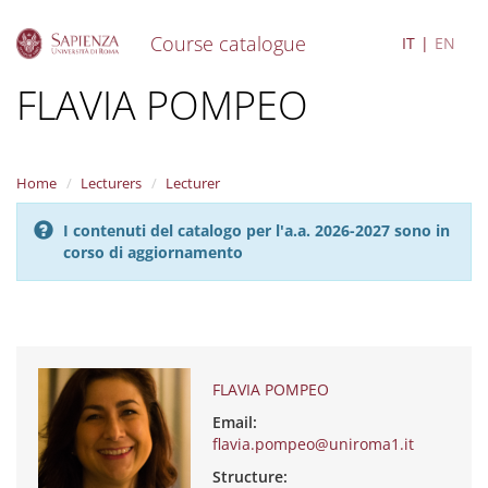
Course catalogue
IT
EN
S
FLAVIA POMPEO
k
i
p
t
Home
Lecturers
Lecturer
o
m
I contenuti del catalogo per l'a.a. 2026-2027 sono in
a
corso di aggiornamento
i
n
c
o
n
t
e
FLAVIA POMPEO
n
Email:
t
flavia.pompeo@uniroma1.it
Structure: