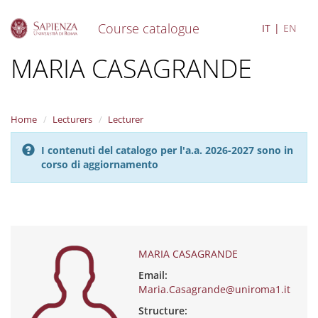
Course catalogue
IT
EN
S
MARIA CASAGRANDE
k
i
p
t
Home
Lecturers
Lecturer
o
m
I contenuti del catalogo per l'a.a. 2026-2027 sono in
a
corso di aggiornamento
i
n
c
o
n
t
e
MARIA CASAGRANDE
n
Email:
t
Maria.Casagrande@uniroma1.it
Structure: