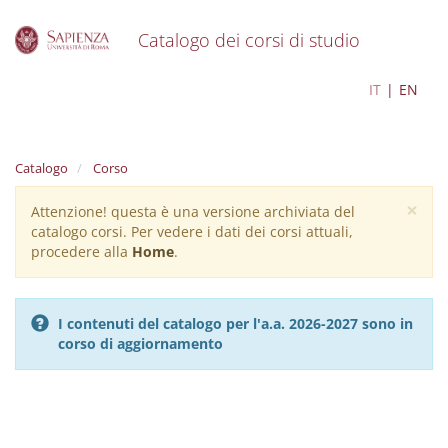
Catalogo dei corsi di studio
S
Data Science
IT
EN
k
i
p
t
Catalogo
Corso
o
m
×
Attenzione! questa è una versione archiviata del
Warning
a
catalogo corsi. Per vedere i dati dei corsi attuali,
i
message
procedere alla
Home
.
n
c
o
n
I contenuti del catalogo per l'a.a. 2026-2027 sono in
t
corso di aggiornamento
e
n
t