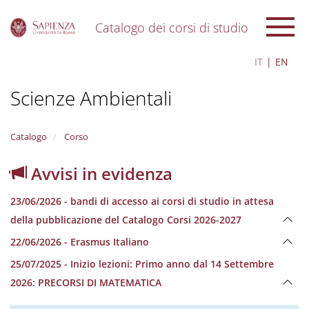
Catalogo dei corsi di studio
S
IT
EN
k
i
Scienze Ambientali
p
t
o
m
Catalogo
Corso
a
i
Avvisi in evidenza
n
c
23/06/2026 - bandi di accesso ai corsi di studio in attesa
o
n
della pubblicazione del Catalogo Corsi 2026-2027
t
22/06/2026 - Erasmus Italiano
e
n
25/07/2025 - Inizio lezioni: Primo anno dal 14 Settembre
t
2026: PRECORSI DI MATEMATICA