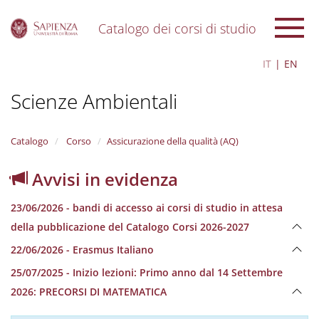
Catalogo dei corsi di studio
S
IT
EN
k
i
Scienze Ambientali
p
t
o
m
Catalogo
Corso
Assicurazione della qualità (AQ)
a
i
Avvisi in evidenza
n
c
23/06/2026 - bandi di accesso ai corsi di studio in attesa
o
n
della pubblicazione del Catalogo Corsi 2026-2027
t
22/06/2026 - Erasmus Italiano
e
n
25/07/2025 - Inizio lezioni: Primo anno dal 14 Settembre
t
2026: PRECORSI DI MATEMATICA