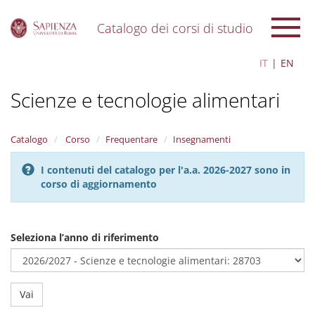
Catalogo dei corsi di studio
S
IT
EN
k
i
Scienze e tecnologie alimentari
p
t
o
m
Catalogo
Corso
Frequentare
Insegnamenti
a
i
I contenuti del catalogo per l'a.a. 2026-2027 sono in
n
corso di aggiornamento
c
o
n
t
Seleziona l’anno di riferimento
e
n
t
Vai