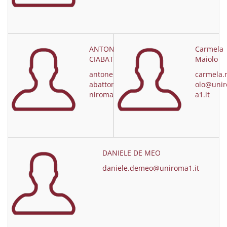
ANTONELLA
Carmela
CIABATTONI
Maiolo
antonella.ci
carmela.
abattoni@u
olo@uni
niroma1.it
a1.it
DANIELE DE MEO
daniele.demeo@uniroma1.it