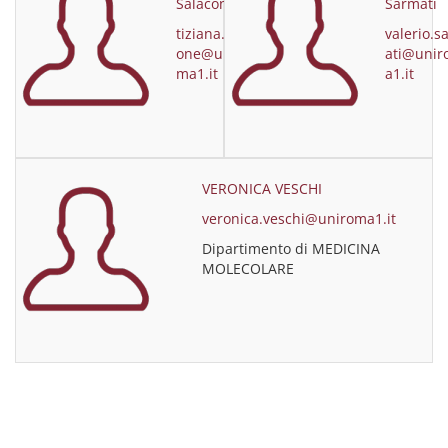
Salacone
Sarmati
tiziana.salac
valerio.s
one@uniro
ati@uni
ma1.it
a1.it
VERONICA VESCHI
veronica.veschi@uniroma1.it
Dipartimento di MEDICINA
MOLECOLARE