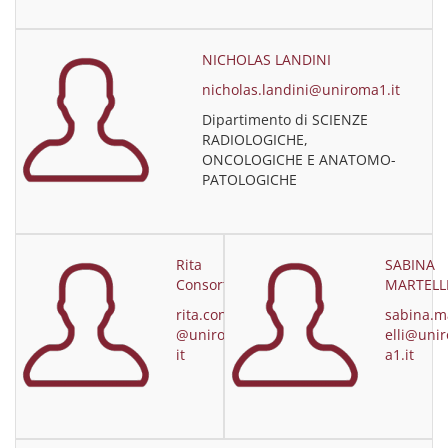
NICHOLAS LANDINI
nicholas.landini@uniroma1.it
Dipartimento di SCIENZE
RADIOLOGICHE,
ONCOLOGICHE E ANATOMO-
PATOLOGICHE
Rita
SABINA
Consorti
MARTELL
rita.consorti
sabina.m
@uniroma1.
elli@uni
it
a1.it