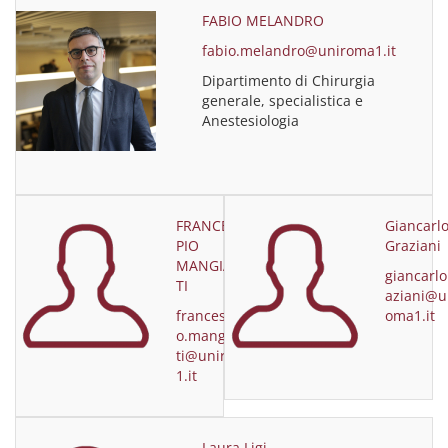
FABIO MELANDRO
fabio.melandro@uniroma1.it
Dipartimento di Chirurgia
generale, specialistica e
Anestesiologia
FRANCESCO
Giancarl
PIO
Graziani
MANGIACOT
giancarlo
TI
aziani@u
francescopi
oma1.it
o.mangiacot
ti@uniroma
1.it
Laura Ligi