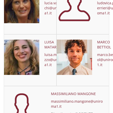
lucia.valdar
ludovica.
chi@unirom
errieri@u
a1.it
oma1.it
LUISA
MARCO
MATARAZZO
BETTIOL
luisa.matara
marco.bet
zzo@unirom
ol@unir
a1.it
1.it
MASSIMILIANO MANGONE
massimiliano.mangone@uniro
ma1.it