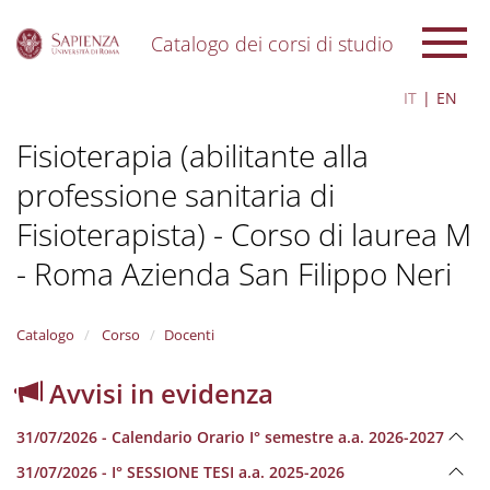
Catalogo dei corsi di studio
S
IT
EN
k
i
Fisioterapia (abilitante alla
p
t
professione sanitaria di
o
m
Fisioterapista) - Corso di laurea M
a
i
- Roma Azienda San Filippo Neri
n
c
o
Catalogo
Corso
Docenti
n
t
Avvisi in evidenza
e
n
t
31/07/2026 - Calendario Orario I° semestre a.a. 2026-2027
31/07/2026 - I° SESSIONE TESI a.a. 2025-2026