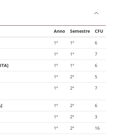
Anno
Semestre
CFU
1º
1º
6
1º
1º
7
ITA]
1º
1º
6
1º
2º
5
1º
2º
7
A]
1º
2º
6
1º
2º
3
1º
2º
16