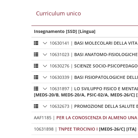
Curriculum unico
Insegnamento [SSD] [Lingua]
10630141
|
BASI MOLECOLARI DELLA VITA
10631023
|
BASI ANATOMO-FISIOLOGICH
10630276
|
SCIENZE SOCIO-PSICOPEDAGO
10630339
|
BASI FISIOPATOLOGICHE DELL
10631897
|
LO SVILUPPO FISICO E MENT
[MEDS-20/B, MEDS-20/A, PSIC-02/A, MEDS-26/C] [
10632673
|
PROMOZIONE DELLA SALUTE E
AAF1185
|
PER LA CONOSCENZA DI ALMENO UNA 
10631898
|
TNPEE TIROCINIO I
[MEDS-26/C] [ITA]