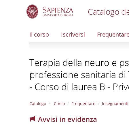
Catalogo de
S
k
i
Il corso
Iscriversi
Frequentar
p
t
o
m
Terapia della neuro e psi
a
i
professione sanitaria di 
n
c
- Corso di laurea B - Pri
o
n
t
e
Catalogo
Corso
Frequentare
Insegnamenti
n
t
Avvisi in evidenza