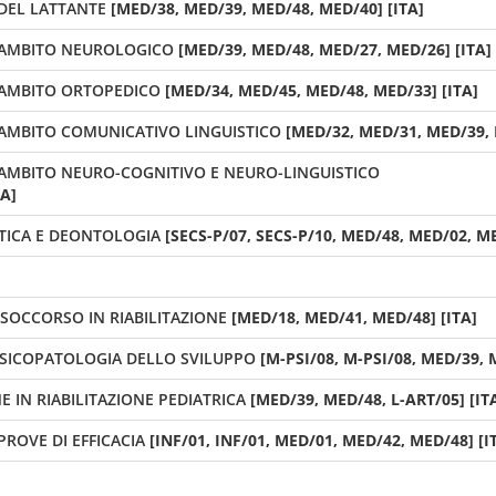
 DEL LATTANTE
[MED/38, MED/39, MED/48, MED/40] [ITA]
N AMBITO NEUROLOGICO
[MED/39, MED/48, MED/27, MED/26] [ITA]
N AMBITO ORTOPEDICO
[MED/34, MED/45, MED/48, MED/33] [ITA]
N AMBITO COMUNICATIVO LINGUISTICO
[MED/32, MED/31, MED/39, 
N AMBITO NEURO-COGNITIVO E NEURO-LINGUISTICO
TA]
TICA E DEONTOLOGIA
[SECS-P/07, SECS-P/10, MED/48, MED/02, ME
SOCCORSO IN RIABILITAZIONE
[MED/18, MED/41, MED/48] [ITA]
 PSICOPATOLOGIA DELLO SVILUPPO
[M-PSI/08, M-PSI/08, MED/39, 
 IN RIABILITAZIONE PEDIATRICA
[MED/39, MED/48, L-ART/05] [IT
PROVE DI EFFICACIA
[INF/01, INF/01, MED/01, MED/42, MED/48] [I