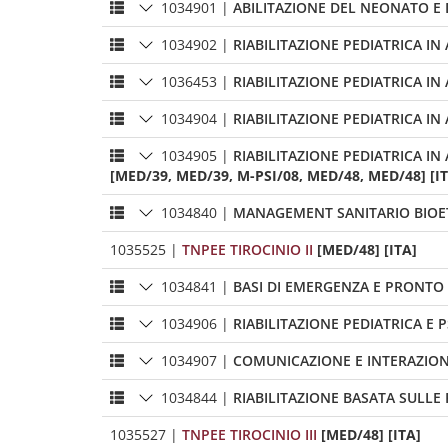
1034901
|
ABILITAZIONE DEL NEONATO E
1034902
|
RIABILITAZIONE PEDIATRICA I
1036453
|
RIABILITAZIONE PEDIATRICA I
1034904
|
RIABILITAZIONE PEDIATRICA I
1034905
|
RIABILITAZIONE PEDIATRICA I
[MED/39, MED/39, M-PSI/08, MED/48, MED/48] [I
1034840
|
MANAGEMENT SANITARIO BIOE
1035525
|
TNPEE TIROCINIO II
[MED/48] [ITA]
1034841
|
BASI DI EMERGENZA E PRONTO 
1034906
|
RIABILITAZIONE PEDIATRICA E
1034907
|
COMUNICAZIONE E INTERAZIONE
1034844
|
RIABILITAZIONE BASATA SULLE 
1035527
|
TNPEE TIROCINIO III
[MED/48] [ITA]