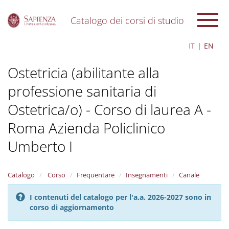
Catalogo dei corsi di studio
S
IT
EN
k
i
Ostetricia (abilitante alla
p
t
professione sanitaria di
o
m
Ostetrica/o) - Corso di laurea A -
a
i
Roma Azienda Policlinico
n
c
Umberto I
o
n
t
Catalogo
Corso
Frequentare
Insegnamenti
Canale
e
n
I contenuti del catalogo per l'a.a. 2026-2027 sono in
t
corso di aggiornamento