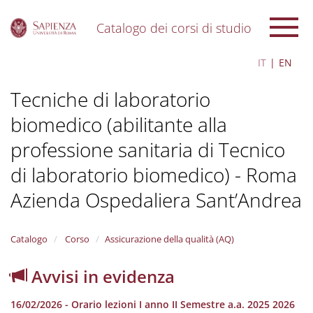
Catalogo dei corsi di studio
S
IT
EN
k
i
Tecniche di laboratorio
p
t
biomedico (abilitante alla
o
m
professione sanitaria di Tecnico
a
i
di laboratorio biomedico) - Roma
n
c
Azienda Ospedaliera Sant’Andrea
o
n
t
Catalogo
Corso
Assicurazione della qualità (AQ)
e
n
Avvisi in evidenza
t
16/02/2026 - Orario lezioni I anno II Semestre a.a. 2025 2026