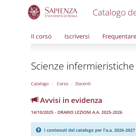
Catalogo de
S
k
i
Il corso
Iscriversi
Frequentar
p
t
o
m
Scienze infermieristich
a
i
n
c
Catalogo
Corso
Docenti
o
n
Avvisi in evidenza
t
e
14/10/2025 - ORARIO LEZIONI A.A. 2025-2026
n
t
I contenuti del catalogo per l'a.a. 2026-20