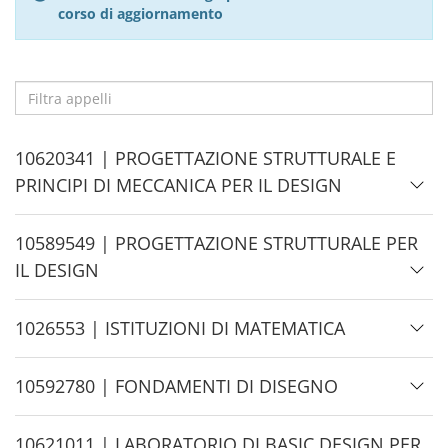
corso di aggiornamento
Filtra
appelli
H
10620341 | PROGETTAZIONE STRUTTURALE E
i
PRINCIPI DI MECCANICA PER IL DESIGN
d
e
H
10589549 | PROGETTAZIONE STRUTTURALE PER
i
IL DESIGN
d
e
H
1026553 | ISTITUZIONI DI MATEMATICA
i
d
H
10592780 | FONDAMENTI DI DISEGNO
e
i
d
H
10621011 | LABORATORIO DI BASIC DESIGN PER