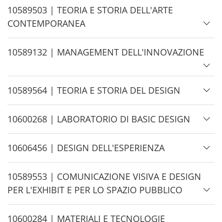
d
H
10589503 | TEORIA E STORIA DELL'ARTE
e
i
CONTEMPORANEA
d
e
H
10589132 | MANAGEMENT DELL'INNOVAZIONE
i
d
H
10589564 | TEORIA E STORIA DEL DESIGN
e
i
d
H
10600268 | LABORATORIO DI BASIC DESIGN
e
i
d
H
10606456 | DESIGN DELL'ESPERIENZA
e
i
d
H
10589553 | COMUNICAZIONE VISIVA E DESIGN
e
i
PER L'EXHIBIT E PER LO SPAZIO PUBBLICO
d
e
H
10600284 | MATERIALI E TECNOLOGIE