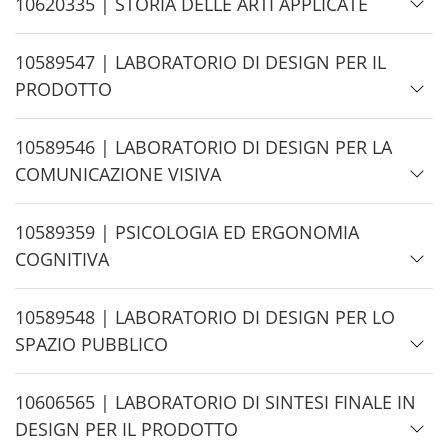
e
H
10620335 | STORIA DELLE ARTI APPLICATE
i
d
H
10589547 | LABORATORIO DI DESIGN PER IL
e
i
PRODOTTO
d
e
H
10589546 | LABORATORIO DI DESIGN PER LA
i
COMUNICAZIONE VISIVA
d
e
H
10589359 | PSICOLOGIA ED ERGONOMIA
i
COGNITIVA
d
e
H
10589548 | LABORATORIO DI DESIGN PER LO
i
SPAZIO PUBBLICO
d
e
H
10606565 | LABORATORIO DI SINTESI FINALE IN
i
DESIGN PER IL PRODOTTO