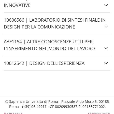
i
INNOVATIVE
d
e
H
10606566 | LABORATORIO DI SINTESI FINALE IN
i
DESIGN PER LA COMUNICAZIONE
d
e
H
AAF1154 | ALTRE CONOSCENZE UTILI PER
i
L'INSERIMENTO NEL MONDO DEL LAVORO
d
e
H
10612542 | DESIGN DELL'ESPERIENZA
i
d
e
© Sapienza Università di Roma - Piazzale Aldo Moro 5, 00185
Roma - (+39) 06 49911 - CF 80209930587 PI 02133771002