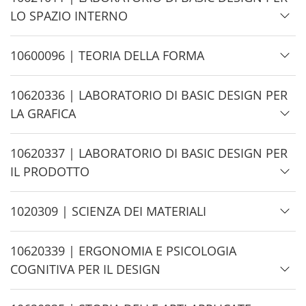
e
i
LO SPAZIO INTERNO
d
e
H
10600096 | TEORIA DELLA FORMA
i
d
H
10620336 | LABORATORIO DI BASIC DESIGN PER
e
i
LA GRAFICA
d
e
H
10620337 | LABORATORIO DI BASIC DESIGN PER
i
IL PRODOTTO
d
e
H
1020309 | SCIENZA DEI MATERIALI
i
d
H
10620339 | ERGONOMIA E PSICOLOGIA
e
i
COGNITIVA PER IL DESIGN
d