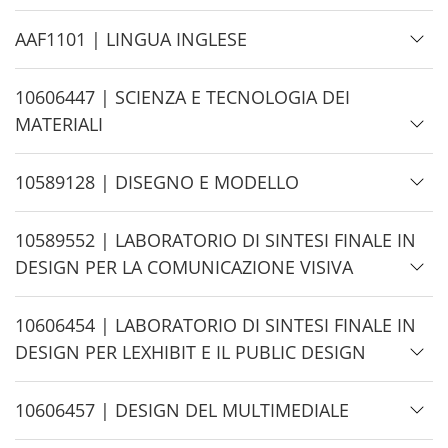
d
e
H
AAF1101 | LINGUA INGLESE
i
d
H
10606447 | SCIENZA E TECNOLOGIA DEI
e
i
MATERIALI
d
e
H
10589128 | DISEGNO E MODELLO
i
d
H
10589552 | LABORATORIO DI SINTESI FINALE IN
e
i
DESIGN PER LA COMUNICAZIONE VISIVA
d
e
H
10606454 | LABORATORIO DI SINTESI FINALE IN
i
DESIGN PER LEXHIBIT E IL PUBLIC DESIGN
d
e
H
10606457 | DESIGN DEL MULTIMEDIALE
i