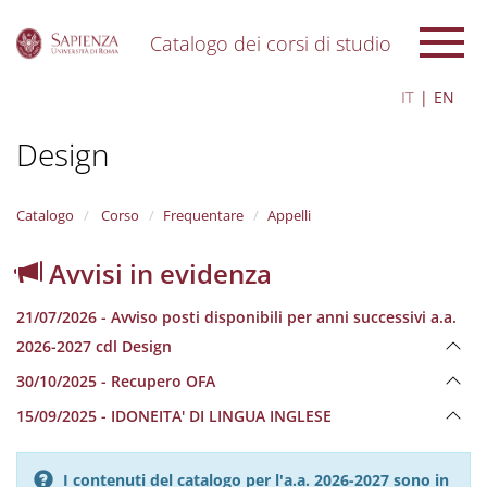
Catalogo dei corsi di studio
S
IT
EN
k
i
Design
p
t
o
m
Catalogo
Corso
Frequentare
Appelli
a
i
Avvisi in evidenza
n
c
21/07/2026 - Avviso posti disponibili per anni successivi a.a.
o
n
2026-2027 cdl Design
t
30/10/2025 - Recupero OFA
e
n
15/09/2025 - IDONEITA' DI LINGUA INGLESE
t
I contenuti del catalogo per l'a.a. 2026-2027 sono in