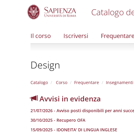
Catalogo de
S
k
i
Il corso
Iscriversi
Frequentar
p
t
o
m
Design
a
i
n
c
Catalogo
Corso
Frequentare
Insegnamenti
o
n
Avvisi in evidenza
t
e
21/07/2026 - Avviso posti disponibili per anni succe
n
t
30/10/2025 - Recupero OFA
15/09/2025 - IDONEITA' DI LINGUA INGLESE