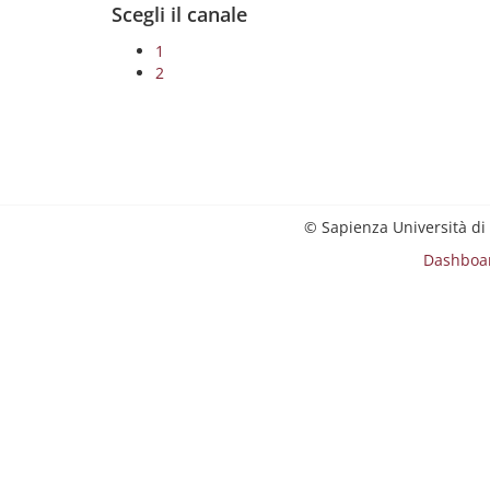
Scegli il canale
1
2
© Sapienza Università di
Dashboa