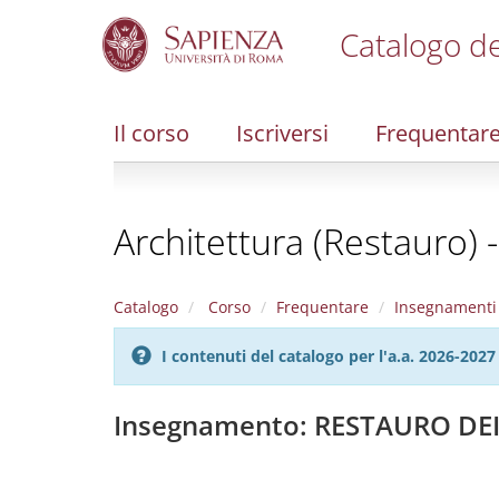
Catalogo de
S
k
i
Il corso
Iscriversi
Frequentar
p
t
o
m
Architettura (Restauro) 
a
i
n
c
Catalogo
Corso
Frequentare
Insegnamenti
o
n
I contenuti del catalogo per l'a.a. 2026-20
t
e
n
Insegnamento: RESTAURO D
t