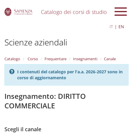
Catalogo dei corsi di studio
S
IT
EN
k
i
Scienze aziendali
p
t
o
m
Catalogo
Corso
Frequentare
Insegnamenti
Canale
a
i
I contenuti del catalogo per l'a.a. 2026-2027 sono in
n
corso di aggiornamento
c
o
n
Insegnamento: DIRITTO
t
COMMERCIALE
e
n
t
Scegli il canale