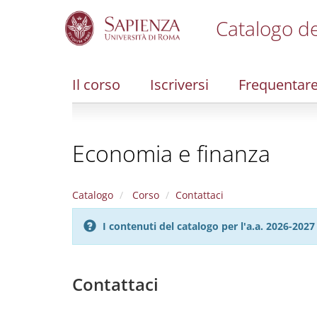
Catalogo de
S
k
i
Il corso
Iscriversi
Frequentar
p
t
o
m
Economia e finanza
a
i
n
c
Catalogo
Corso
Contattaci
o
n
I contenuti del catalogo per l'a.a. 2026-20
t
e
n
t
Contattaci