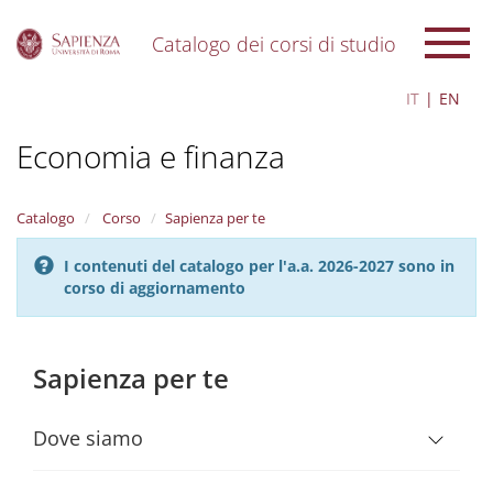
Catalogo dei corsi di studio
S
IT
EN
k
i
Economia e finanza
p
t
o
m
Catalogo
Corso
Sapienza per te
a
i
I contenuti del catalogo per l'a.a. 2026-2027 sono in
n
corso di aggiornamento
c
o
n
t
Sapienza per te
e
n
t
Dove siamo