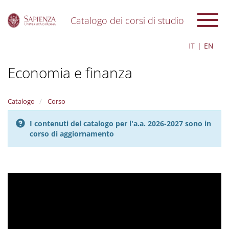
Catalogo dei corsi di studio
S
IT
EN
k
i
Economia e finanza
p
t
o
m
Catalogo
Corso
a
i
I contenuti del catalogo per l'a.a. 2026-2027 sono in
n
corso di aggiornamento
c
o
n
t
e
n
t