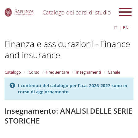
Catalogo dei corsi di studio
S
IT
EN
k
i
Finanza e assicurazioni - Finance
p
t
and insurance
o
m
a
i
Catalogo
Corso
Frequentare
Insegnamenti
Canale
n
c
I contenuti del catalogo per l'a.a. 2026-2027 sono in
o
corso di aggiornamento
n
t
Insegnamento: ANALISI DELLE SERIE
e
n
STORICHE
t