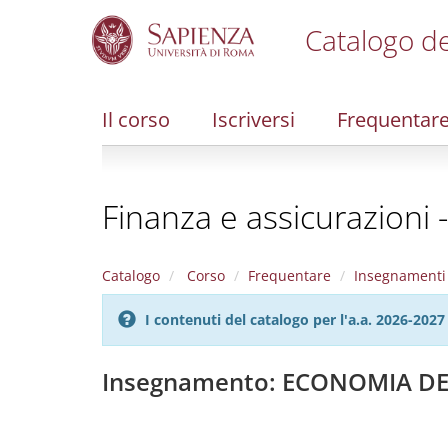
Catalogo de
S
k
i
Il corso
Iscriversi
Frequentar
p
t
o
m
Finanza e assicurazioni 
a
i
n
c
Catalogo
Corso
Frequentare
Insegnamenti
o
n
I contenuti del catalogo per l'a.a. 2026-20
t
e
n
Insegnamento: ECONOMIA DEI
t