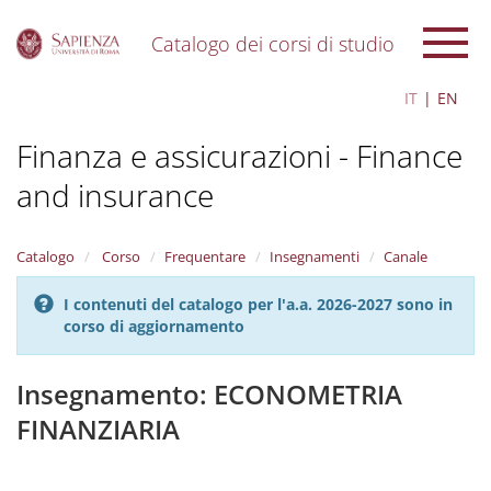
Catalogo dei corsi di studio
S
IT
EN
k
i
Finanza e assicurazioni - Finance
p
t
and insurance
o
m
a
i
Catalogo
Corso
Frequentare
Insegnamenti
Canale
n
c
I contenuti del catalogo per l'a.a. 2026-2027 sono in
o
corso di aggiornamento
n
t
Insegnamento: ECONOMETRIA
e
n
FINANZIARIA
t