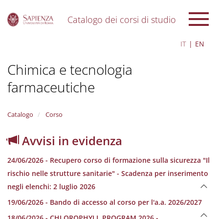
Catalogo dei corsi di studio
S
IT
EN
k
i
Chimica e tecnologia
p
t
farmaceutiche
o
m
a
i
Catalogo
Corso
n
c
Avvisi in evidenza
o
n
24/06/2026 - Recupero corso di formazione sulla sicurezza "Il
t
e
rischio nelle strutture sanitarie" - Scadenza per inserimento
n
negli elenchi: 2 luglio 2026
t
19/06/2026 - Bando di accesso al corso per l'a.a. 2026/2027
18/06/2026 - CHLOROPHYLL PROGRAM 2026 -