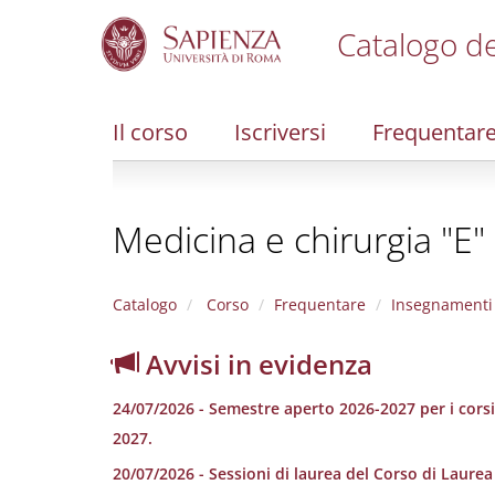
Catalogo de
S
k
i
Il corso
Iscriversi
Frequentar
p
t
o
m
Medicina e chirurgia "E"
a
i
n
c
Catalogo
Corso
Frequentare
Insegnamenti
o
n
Avvisi in evidenza
t
e
24/07/2026 - Semestre aperto 2026-2027 per i corsi 
n
t
2027.
20/07/2026 - Sessioni di laurea del Corso di Laure