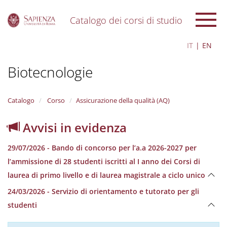
Catalogo dei corsi di studio
S
IT
EN
k
i
Biotecnologie
p
t
o
m
Catalogo
Corso
Assicurazione della qualità (AQ)
a
i
Avvisi in evidenza
n
c
29/07/2026 - Bando di concorso per l’a.a 2026-2027 per
o
n
l’ammissione di 28 studenti iscritti al I anno dei Corsi di
t
laurea di primo livello e di laurea magistrale a ciclo unico
e
n
24/03/2026 - Servizio di orientamento e tutorato per gli
t
studenti