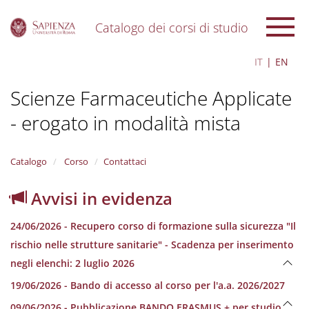
Catalogo dei corsi di studio
S
IT
EN
k
i
Scienze Farmaceutiche Applicate
p
t
- erogato in modalità mista
o
m
a
i
Catalogo
Corso
Contattaci
n
c
Avvisi in evidenza
o
n
24/06/2026 - Recupero corso di formazione sulla sicurezza "Il
t
e
rischio nelle strutture sanitarie" - Scadenza per inserimento
n
negli elenchi: 2 luglio 2026
t
19/06/2026 - Bando di accesso al corso per l'a.a. 2026/2027
09/06/2026 - Pubblicazione BANDO ERASMUS + per studio