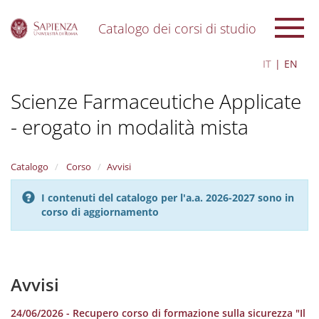
Catalogo dei corsi di studio
S
IT
EN
k
i
Scienze Farmaceutiche Applicate
p
t
- erogato in modalità mista
o
m
a
i
Catalogo
Corso
Avvisi
n
c
I contenuti del catalogo per l'a.a. 2026-2027 sono in
o
corso di aggiornamento
n
t
e
n
Avvisi
t
24/06/2026 - Recupero corso di formazione sulla sicurezza "Il