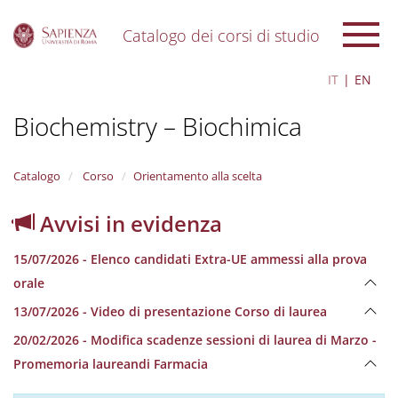
Catalogo dei corsi di studio
S
IT
EN
k
i
Biochemistry – Biochimica
p
t
o
m
Catalogo
Corso
Orientamento alla scelta
a
i
Avvisi in evidenza
n
c
15/07/2026 - Elenco candidati Extra-UE ammessi alla prova
o
n
orale
t
13/07/2026 - Video di presentazione Corso di laurea
e
n
20/02/2026 - Modifica scadenze sessioni di laurea di Marzo -
t
Promemoria laureandi Farmacia