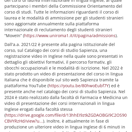
dei corsi di laurea internazionale in lingua Inglese, al quale
partecipano i membri della Commissione Orientamento del
corso di studi. Tutte le informazioni riguardanti il corso di
laurea e le modalità di ammissione per gli studenti stranieri
sono aggiornate annualmente sulla piattaforma
internazionale di reclutamento degli studenti stranieri
“MoveIn” (
https://www.uniroma1.it/it/pagina/admissions
).
Dall'a.a. 2021/22 è presente alla pagina istituzionale del
corso, sul Catalogo dei corsi di studio Sapienza, una
registrazione video in Inglese nella quale sono presentati in
dettaglio gli obiettivi formativi, il percorso formativ, gli
sbocchi occupazionali e le modalità di iscrizione. Nel 2022 è
stato prodotto un video di presentazione del corso in lingua
Italiana che è disponibile sul sito web Sapienza tramite la
piattaforma YouTube (
https://youtu.be/80hwoEubf7Y
) ed è
presente anche nel catalogo dei corsi di studio Sapienza. Nel
2024 è stato realizzato dalla facoltà di Farmacia e Medicina un
video di presentazione dei corsi internazionali in lingua
Inglese erogati dalla facoltà stessa
(
https://drive.google.com/file/d/13hhEI9ztkZGDAOBGi9C2OS90
CBVYRzHd/view?u...
). Inoltre, è attualmente in fase di
produzione un ulteriore video in lingua Inglese di 6 minuti in