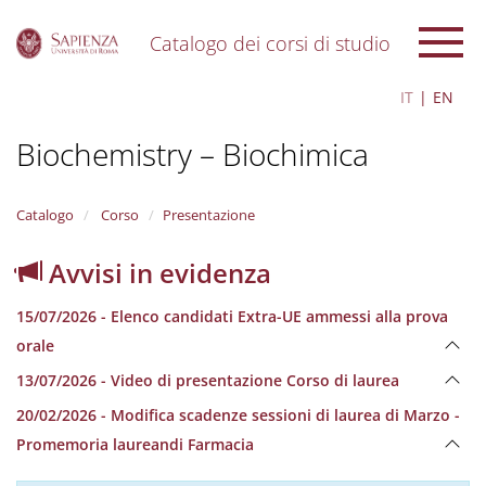
Catalogo dei corsi di studio
S
IT
EN
k
i
Biochemistry – Biochimica
p
t
o
m
Catalogo
Corso
Presentazione
a
i
Avvisi in evidenza
n
c
15/07/2026 - Elenco candidati Extra-UE ammessi alla prova
o
n
orale
t
13/07/2026 - Video di presentazione Corso di laurea
e
n
20/02/2026 - Modifica scadenze sessioni di laurea di Marzo -
t
Promemoria laureandi Farmacia