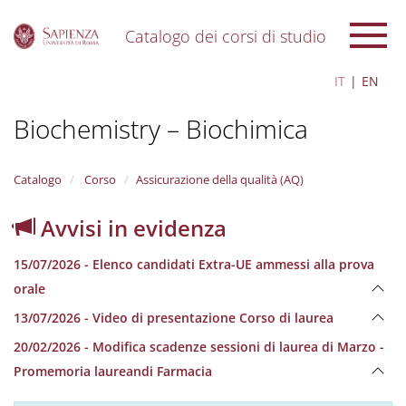
Catalogo dei corsi di studio
S
IT
EN
k
i
Biochemistry – Biochimica
p
t
o
m
Catalogo
Corso
Assicurazione della qualità (AQ)
a
i
Avvisi in evidenza
n
c
15/07/2026 - Elenco candidati Extra-UE ammessi alla prova
o
n
orale
t
13/07/2026 - Video di presentazione Corso di laurea
e
n
20/02/2026 - Modifica scadenze sessioni di laurea di Marzo -
t
Promemoria laureandi Farmacia