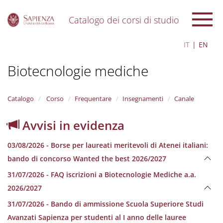
Catalogo dei corsi di studio
S
IT
EN
k
i
Biotecnologie mediche
p
t
o
m
Catalogo
Corso
Frequentare
Insegnamenti
Canale
a
i
Avvisi in evidenza
n
c
03/08/2026 - Borse per laureati meritevoli di Atenei italiani:
o
n
bando di concorso Wanted the best 2026/2027
t
31/07/2026 - FAQ iscrizioni a Biotecnologie Mediche a.a.
e
n
2026/2027
t
31/07/2026 - Bando di ammissione Scuola Superiore Studi
Avanzati Sapienza per studenti al I anno delle lauree