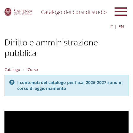
Catalogo dei corsi di studio
S
IT
EN
k
i
Diritto e amministrazione
p
t
pubblica
o
m
a
i
Catalogo
Corso
n
c
I contenuti del catalogo per l'a.a. 2026-2027 sono in
o
corso di aggiornamento
n
t
e
n
t