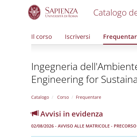
Catalogo de
S
k
i
Il corso
Iscriversi
Frequenta
p
t
o
m
Ingegneria dell'Ambiente
a
i
Engineering for Sustain
n
c
o
n
Catalogo
Corso
Frequentare
t
e
Avvisi in evidenza
n
t
02/08/2026 - AVVISO ALLE MATRICOLE - PRECORS