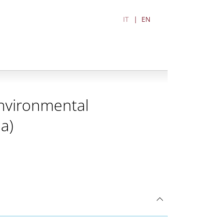
IT
EN
Environmental
a)