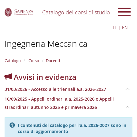
Catalogo dei corsi di studio
S
IT
EN
k
i
Ingegneria Meccanica
p
t
o
m
Catalogo
Corso
Docenti
a
i
Avvisi in evidenza
n
c
31/03/2026 - Accesso alle triennali a.a. 2026-2027
o
n
16/09/2025 - Appelli ordinari a.a. 2025-2026 e Appelli
t
straordinari autunno 2025 e primavera 2026
e
n
t
I contenuti del catalogo per l'a.a. 2026-2027 sono in
corso di aggiornamento