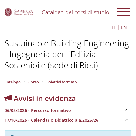
Catalogo dei corsi di studio
S
IT
EN
k
i
Sustainable Building Engineering
p
t
- Ingegneria per l'Edilizia
o
m
Sostenibile (sede di Rieti)
a
i
n
Catalogo
Corso
Obiettivi formativi
c
o
n
Avvisi in evidenza
t
e
06/08/2026 - Percorso formativo
n
t
17/10/2025 - Calendario Didattico a.a.2025/26