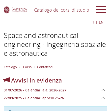
Catalogo dei corsi di studio
S
IT
EN
k
i
Space and astronautical
p
t
engineering - Ingegneria spaziale
o
m
e astronautica
a
i
n
Catalogo
Corso
Contattaci
c
o
n
Avvisi in evidenza
t
e
31/07/2026 - Calendari a.a. 2026-2027
n
t
22/09/2025 - Calendari appelli 25-26