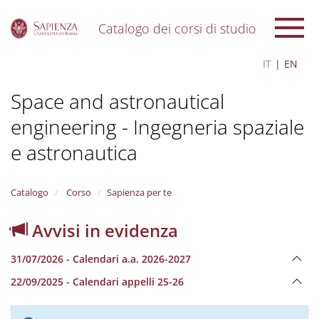
Catalogo dei corsi di studio
S
IT
EN
k
i
Space and astronautical
p
t
engineering - Ingegneria spaziale
o
m
e astronautica
a
i
n
Catalogo
Corso
Sapienza per te
c
o
n
Avvisi in evidenza
t
e
31/07/2026 - Calendari a.a. 2026-2027
n
t
22/09/2025 - Calendari appelli 25-26