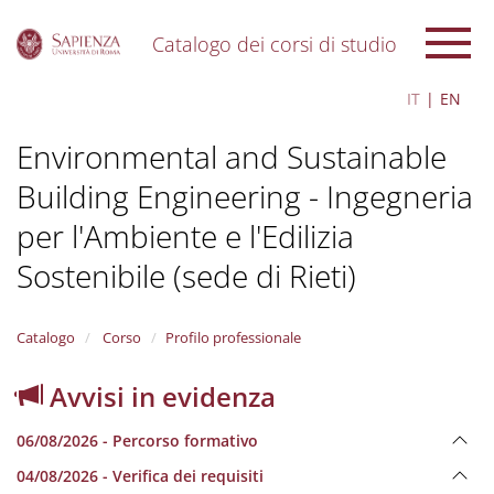
Catalogo dei corsi di studio
S
IT
EN
k
i
Environmental and Sustainable
p
t
Building Engineering - Ingegneria
o
m
per l'Ambiente e l'Edilizia
a
i
Sostenibile (sede di Rieti)
n
c
o
Catalogo
Corso
Profilo professionale
n
t
Avvisi in evidenza
e
n
t
06/08/2026 - Percorso formativo
04/08/2026 - Verifica dei requisiti