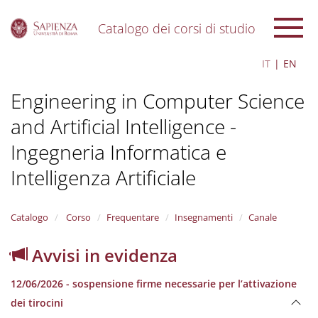
Catalogo dei corsi di studio
S
IT
EN
k
i
Engineering in Computer Science
p
t
and Artificial Intelligence -
o
m
Ingegneria Informatica e
a
i
Intelligenza Artificiale
n
c
o
Catalogo
Corso
Frequentare
Insegnamenti
Canale
n
t
Avvisi in evidenza
e
n
t
12/06/2026 - sospensione firme necessarie per l’attivazione
dei tirocini