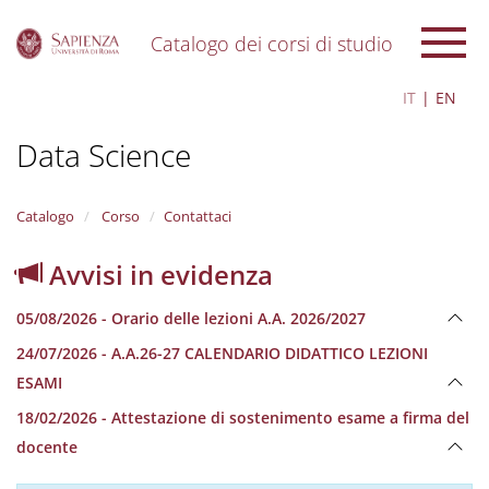
Catalogo dei corsi di studio
S
IT
EN
k
i
Data Science
p
t
o
m
Catalogo
Corso
Contattaci
a
i
Avvisi in evidenza
n
c
05/08/2026 - Orario delle lezioni A.A. 2026/2027
o
n
24/07/2026 - A.A.26-27 CALENDARIO DIDATTICO LEZIONI
t
ESAMI
e
n
18/02/2026 - Attestazione di sostenimento esame a firma del
t
docente