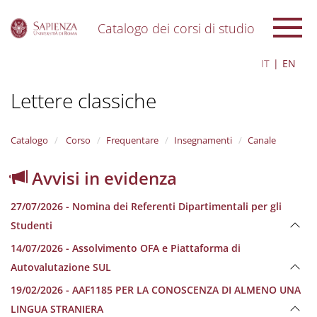
Catalogo dei corsi di studio
S
IT
EN
k
i
Lettere classiche
p
t
o
m
Catalogo
Corso
Frequentare
Insegnamenti
Canale
a
i
Avvisi in evidenza
n
c
27/07/2026 - Nomina dei Referenti Dipartimentali per gli
o
n
Studenti
t
14/07/2026 - Assolvimento OFA e Piattaforma di
e
n
Autovalutazione SUL
t
19/02/2026 - AAF1185 PER LA CONOSCENZA DI ALMENO UNA
LINGUA STRANIERA