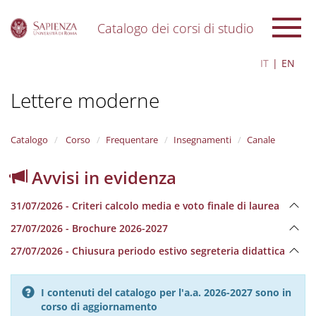
Catalogo dei corsi di studio
S
IT
EN
k
i
Lettere moderne
p
t
o
m
Catalogo
Corso
Frequentare
Insegnamenti
Canale
a
i
Avvisi in evidenza
n
c
31/07/2026 - Criteri calcolo media e voto finale di laurea
o
n
27/07/2026 - Brochure 2026-2027
t
e
27/07/2026 - Chiusura periodo estivo segreteria didattica
n
t
I contenuti del catalogo per l'a.a. 2026-2027 sono in
corso di aggiornamento