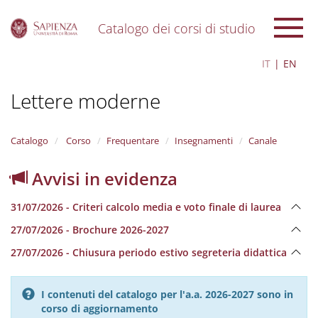
Catalogo dei corsi di studio
S
IT
EN
k
i
Lettere moderne
p
t
o
m
Catalogo
Corso
Frequentare
Insegnamenti
Canale
a
i
Avvisi in evidenza
n
c
31/07/2026 - Criteri calcolo media e voto finale di laurea
o
n
27/07/2026 - Brochure 2026-2027
t
e
27/07/2026 - Chiusura periodo estivo segreteria didattica
n
t
I contenuti del catalogo per l'a.a. 2026-2027 sono in
corso di aggiornamento