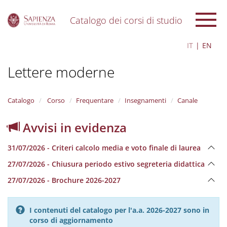
Catalogo dei corsi di studio
S
IT
EN
k
i
Lettere moderne
p
t
o
m
Catalogo
Corso
Frequentare
Insegnamenti
Canale
a
i
Avvisi in evidenza
n
c
31/07/2026 - Criteri calcolo media e voto finale di laurea
o
n
27/07/2026 - Chiusura periodo estivo segreteria didattica
t
e
27/07/2026 - Brochure 2026-2027
n
t
I contenuti del catalogo per l'a.a. 2026-2027 sono in
corso di aggiornamento