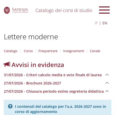
Catalogo dei corsi di studio
S
IT
EN
k
i
Lettere moderne
p
t
o
m
Catalogo
Corso
Frequentare
Insegnamenti
Canale
a
i
Avvisi in evidenza
n
c
31/07/2026 - Criteri calcolo media e voto finale di laurea
o
n
27/07/2026 - Brochure 2026-2027
t
e
27/07/2026 - Chiusura periodo estivo segreteria didattica
n
t
I contenuti del catalogo per l'a.a. 2026-2027 sono in
corso di aggiornamento