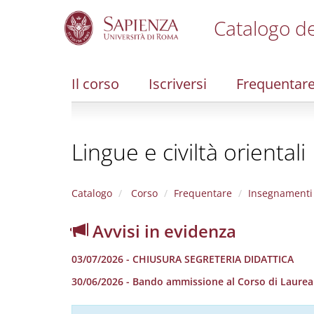
Catalogo de
S
k
i
Il corso
Iscriversi
Frequentar
p
t
o
m
Lingue e civiltà orientali
a
i
n
c
Catalogo
Corso
Frequentare
Insegnamenti
o
n
Avvisi in evidenza
t
e
03/07/2026 - CHIUSURA SEGRETERIA DIDATTICA
n
t
30/06/2026 - Bando ammissione al Corso di Laurea in